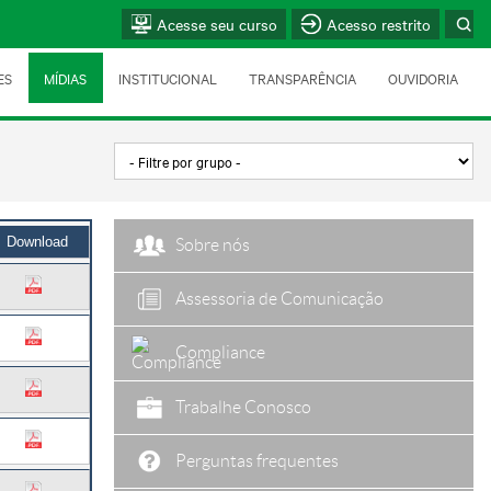
Acesse seu curso
Acesso restrito
ES
MÍDIAS
INSTITUCIONAL
TRANSPARÊNCIA
OUVIDORIA
Download
Sobre nós
Assessoria de Comunicação
Compliance
Trabalhe Conosco
Perguntas frequentes