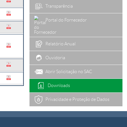
Transparência
Portal do Fornecedor
Relatório Anual
Ouvidoria
Abrir Solicitação no SAC
Downloads
Privacidade e Proteção de Dados