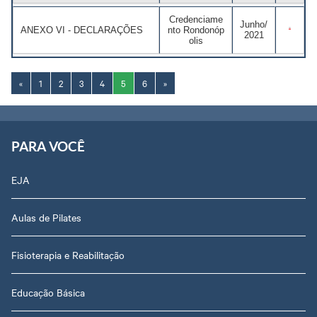
Credenciame
Junho/
ANEXO VI - DECLARAÇÕES
nto Rondonóp
2021
olis
«
1
2
3
4
5
6
»
PARA VOCÊ
EJA
Aulas de Pilates
Fisioterapia e Reabilitação
Educação Básica