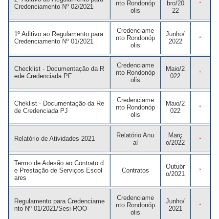
Grosso
Treinamentos
nto Rondonóp
bro/20
Abrir Solicitação no SAC
Credenciamento Nº 02/2021
Cadastre-se em nossa
olis
22
Newsletter
Downloads
Sesi Viva Bem
Credenciame
1º Aditivo ao Regulamento para
Junho/
nto Rondonóp
Treinamentos das
Credenciamento
Credenciamento Nº 01/2021
2022
olis
Normas
Privacidade e Proteção
Regulamentadoras
Consultas e Exames
de Dados
Credenciame
Ocupacionais
Checklist - Documentação da R
Maio/2
nto Rondonóp
ede Credenciada PF
022
olis
Credenciame
Cheklist - Documentação da Re
Maio/2
nto Rondonóp
de Credenciada PJ
022
olis
Relatório Anu
Març
Relatório de Atividades 2021
al
o/2022
Termo de Adesão ao Contrato d
Outubr
e Prestação de Serviços Escol
Contratos
o/2021
ares
Credenciame
Regulamento para Credenciame
Junho/
nto Rondonóp
nto Nº 01/2021/Sesi-ROO
2021
olis