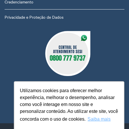
Credenciamento
Privacidade e Proteção de Dados
Utilizamos cookies para oferecer melhor
experiência, melhorar o desempenho, analisar
O Sesi MT está à sua disposição, pronto para esclarecer
como você interage em nosso site e
dúvidas, receber reclamações, sugestões e firmar parcerias,
personalizar conteúdo. Ao utilizar este site, você
visando sempre oferecer melhores serviços e atendimento.
concorda com o uso de cookies.
Saiba mais