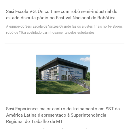
Sesi Escola VG: Único time com robô semi-industrial do
estado disputa pódio no Festival Nacional de Robótica
A equipe do Sesi Escola de Várzea Grande faz os ajustes finais no 14-Boom,
robô de 11kg apelidado carinhosamente pelos estudantes
Sesi Experience: maior centro de treinamento em SST da
América Latina é apresentado à Superintendência
Regional do Trabalho de MT