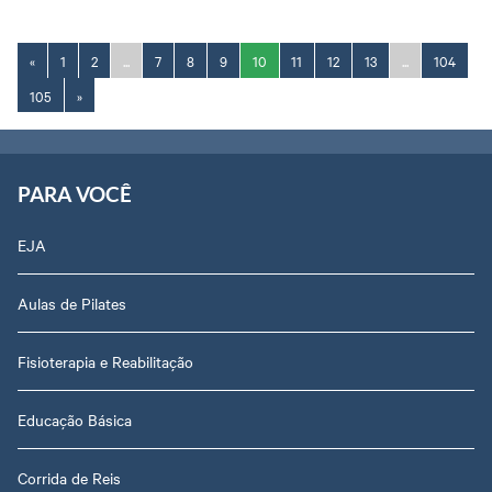
«
1
2
...
7
8
9
10
11
12
13
...
104
105
»
PARA VOCÊ
EJA
Aulas de Pilates
Fisioterapia e Reabilitação
Educação Básica
Corrida de Reis