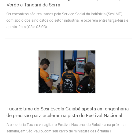
Verde e Tangará da Serra
Os encontros são realizados pelo Serviço Social da Indústria (Sesi MT),
com apoio dos sindicatos do setor industrial, e ocorrem entre terça-feira e
quinta-feira (03 e 05.03)
Tucaré: time do Sesi Escola Cuiabá aposta em engenharia
de precisão para acelerar na pista do Festival Nacional
A escuderia Tucaré vai agitar o Festival Nacional de Robótica na próxima
semana, em São Paulo, com seu carro de miniatura de Fórmula 1