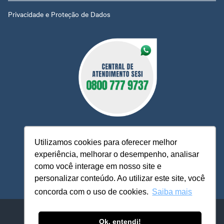
Privacidade e Proteção de Dados
Utilizamos cookies para oferecer melhor
experiência, melhorar o desempenho, analisar
O Sesi MT está à sua disposição, pronto para esclarecer
como você interage em nosso site e
dúvidas, receber reclamações, sugestões e firmar parcerias,
personalizar conteúdo. Ao utilizar este site, você
visando sempre oferecer melhores serviços e atendimento.
concorda com o uso de cookies.
Saiba mais
Sistema FIEMT / SESI-MT - ​​Serviço Social da Indústria
Avenida Historiador Rubens de Mendonça, 4.193 - Centro Político
Ok, entendi!