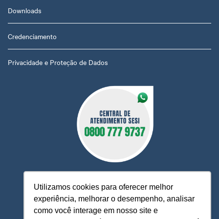
Downloads
Credenciamento
Privacidade e Proteção de Dados
Utilizamos cookies para oferecer melhor
experiência, melhorar o desempenho, analisar
O Sesi MT está à sua disposição, pronto para esclarecer
como você interage em nosso site e
dúvidas, receber reclamações, sugestões e firmar parcerias,