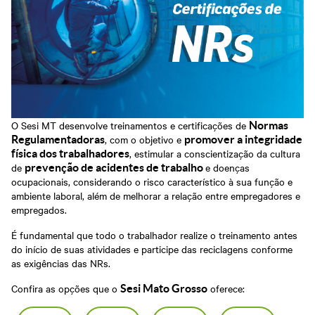
Grosso
Abrir Solicitação no SAC
Cadastre-se em nossa
Newsletter
Downloads
Sesi Viva Bem
Credenciamento
Consultas e Exames
Ocupacionais
Privacidade e Proteção
Treinamentos das
de Dados
Normas
Regulamentadoras
O Sesi MT desenvolve treinamentos e certificações de
Normas
, com o objetivo e
Regulamentadoras
promover a integridade
, estimular a conscientização da cultura
física dos trabalhadores
de
e doenças
prevenção de acidentes de trabalho
ocupacionais, considerando o risco característico à sua função e
ambiente laboral, além de melhorar a relação entre empregadores e
empregados.
É fundamental que todo o trabalhador realize o treinamento antes
do início de suas atividades e participe das reciclagens conforme
as exigências das NRs.
Confira as opções que o
oferece:
Sesi Mato Grosso