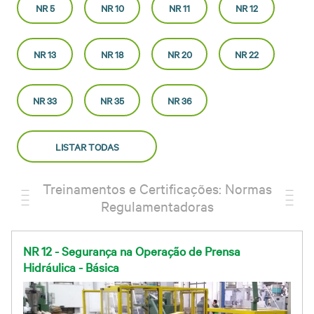
NR 5
NR 10
NR 11
NR 12
NR 13
NR 18
NR 20
NR 22
NR 33
NR 35
NR 36
LISTAR TODAS
Treinamentos e Certificações: Normas
Regulamentadoras
NR 12 - Segurança na Operação de Prensa
Hidráulica - Básica