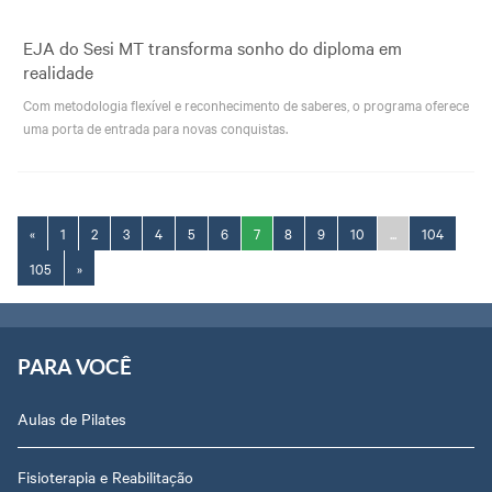
EJA do Sesi MT transforma sonho do diploma em
realidade
Com metodologia flexível e reconhecimento de saberes, o programa oferece
uma porta de entrada para novas conquistas.
«
1
2
3
4
5
6
7
8
9
10
...
104
105
»
PARA VOCÊ
Aulas de Pilates
Fisioterapia e Reabilitação