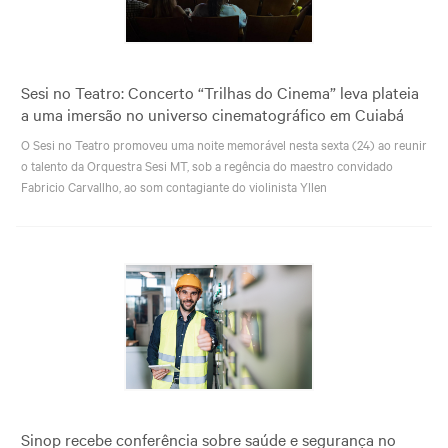
Sesi no Teatro: Concerto “Trilhas do Cinema” leva plateia
a uma imersão no universo cinematográfico em Cuiabá
O Sesi no Teatro promoveu uma noite memorável nesta sexta (24) ao reunir
o talento da Orquestra Sesi MT, sob a regência do maestro convidado
Fabricio Carvallho, ao som contagiante do violinista Yllen
Sinop recebe conferência sobre saúde e segurança no