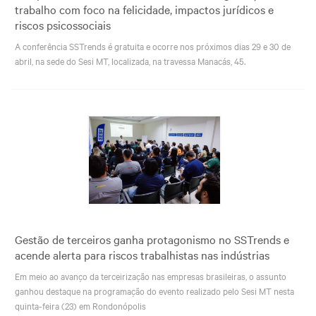
trabalho com foco na felicidade, impactos jurídicos e
riscos psicossociais
A conferência SSTrends é gratuita e ocorre nos próximos dias 29 e 30 de
abril, na sede do Sesi MT, localizada, na travessa Manacás, 45.
Gestão de terceiros ganha protagonismo no SSTrends e
acende alerta para riscos trabalhistas nas indústrias
Em meio ao avanço da terceirização nas empresas brasileiras, o assunto
ganhou destaque na programação do evento realizado pelo Sesi MT nesta
quinta-feira (23) em Rondonópolis