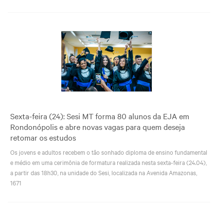
Sexta-feira (24): Sesi MT forma 80 alunos da EJA em
Rondonópolis e abre novas vagas para quem deseja
retomar os estudos
Os jovens e adultos recebem o tão sonhado diploma de ensino fundamental
e médio em uma cerimônia de formatura realizada nesta sexta-feira (24.04),
a partir das 18h30, na unidade do Sesi, localizada na Avenida Amazonas,
1671