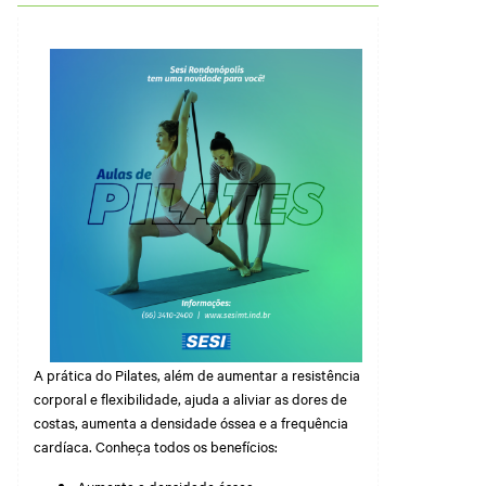
Grosso
Abrir Solicitação no SAC
Cadastre-se em nossa
Newsletter
Downloads
Sesi Viva Bem
Credenciamento
Consultas e Exames
Ocupacionais
Privacidade e Proteção
Treinamentos das
de Dados
Normas
Regulamentadoras
A prática do Pilates, além de aumentar a resistência
corporal e flexibilidade, ajuda a aliviar as dores de
costas, aumenta a densidade óssea e a frequência
cardíaca. Conheça todos os benefícios:
Aumenta a densidade óssea