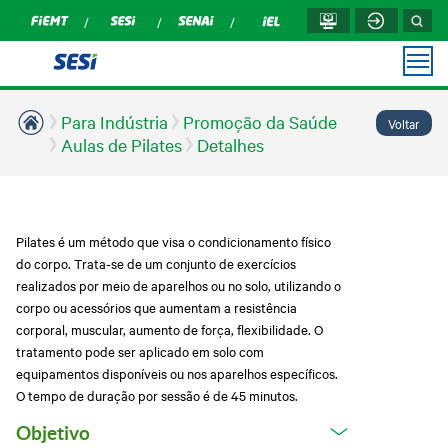
Para Indústria
Promoção da Saúde
Voltar
PARA
PARA
UNIDADES
MÍDIAS
INSTITUCIONAL
TRANSPARÊNCIA
OUVIDORIA
VOCÊ
INDÚSTRIA
Aulas de Pilates
Detalhes
Prestação de contas
Podcasts
Cuiabá
Sobre nós
TCU
Aulas de Pilates
Sesi Inovação Social
Assessoria de
Rondonópolis
Notícias
Transparência SESI
Fisioterapia e
Comunicação
Campanha de Vacinação
Reabilitação
Pilates é um método que visa o condicionamento físico
Revista Indústria de
Compliance
Sinop
Mato Grosso
do corpo. Trata-se de um conjunto de exercícios
Educação Básica
Corrida de Reis
realizados por meio de aparelhos ou no solo, utilizando o
Relatório de Atividades
Várzea Grande
Perguntas frequentes
Corrida de Reis
Soluções em educação
corpo ou acessórios que aumentam a resistência
Trabalhe Conosco
Conheça o Novo Ensino
Soluções Promoção da
corporal, muscular, aumento de força, flexibilidade. O
Médio
Saúde
tratamento pode ser aplicado em solo com
Portal do Fornecedor
Validar Documento -
Soluções em Saúde e
equipamentos disponíveis ou nos aparelhos específicos.
Certificado e Diploma
Segurança
Prestação de Contas
O tempo de duração por sessão é de 45 minutos.
Sesi Cursos e
TCU
Multiação
Treinamentos
Relatório Anual
Objetivo
Orquestra Sesi Mato
Sesi Na Pista