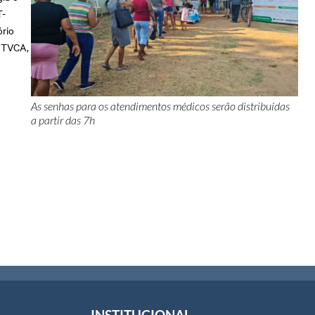
T-
ório
, TVCA,
As senhas para os atendimentos médicos serão distribuídas
a partir das 7h
INSTITUCIONAL