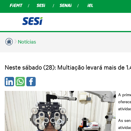
Notícias
Neste sábado (28): Multiação levará mais de 
A prime
oferec
ativida
As sen
ativida