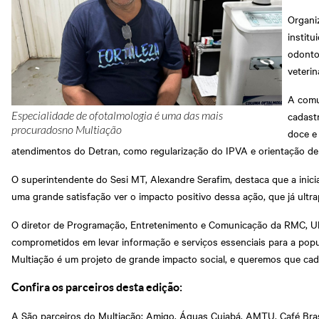
Organi
institu
odonto
veteri
A comu
cadastr
Especialidade de ofotalmologia é uma das mais
procuradosno Multiação
doce e 
atendimentos do Detran, como regularização do IPVA e orientação de t
O superintendente do Sesi MT, Alexandre Serafim, destaca que a inici
uma grande satisfação ver o impacto positivo dessa ação, que já ultrap
O diretor de Programação, Entretenimento e Comunicação da RMC, Uli
comprometidos em levar informação e serviços essenciais para a pop
Multiação é um projeto de grande impacto social, e queremos que cada
Confira os parceiros desta edição:
A São parceiros do Multiação: Amigo, Águas Cuiabá, AMTU, Café Brasi