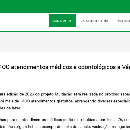
PARA VOCÊ
PARA INDÚSTRIA
UNIDAD
1.400 atendimentos médicos e odontológicos a V
ira edição de 2026 do projeto Multiação será realizada no próximo sábad
erá mais de 1.400 atendimentos gratuitos, abrangendo diversas especiali
des de lazer.
has para os atendimentos médicos serão distribuídas a partir das 7h, co
des não exigem ficha, a exempo de corte de cabelo, vacinação, renegociaç