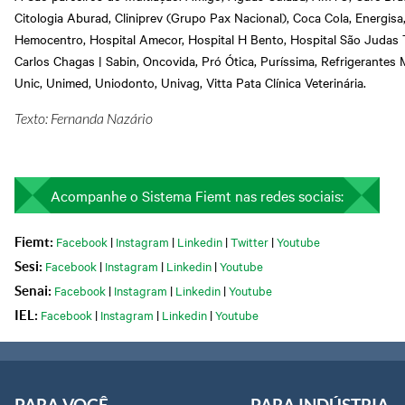
Citologia Aburad, Cliniprev (Grupo Pax Nacional), Coca Cola, Energisa,
Hemocentro, Hospital Amecor, Hospital H Bento, Hospital São Judas Ta
Carlos Chagas | Sabin, Oncovida, Pró Ótica, Puríssima, Refrigerantes Ma
Unic, Unimed, Uniodonto, Univag, Vitta Pata Clínica Veterinária.
Texto: Fernanda Nazário
Acompanhe o Sistema Fiemt nas redes sociais:
Facebook
|
Instagram
|
Linkedin
|
Twitter
|
Youtube
Fiemt:
Facebook
|
Instagram
|
Linkedin
|
Youtube
Sesi:
Facebook
|
Instagram
|
Linkedin
|
Youtube
Senai:
Facebook
|
Instagram
|
Linkedin
|
Youtube
IEL:
PARA VOCÊ
PARA INDÚSTRIA