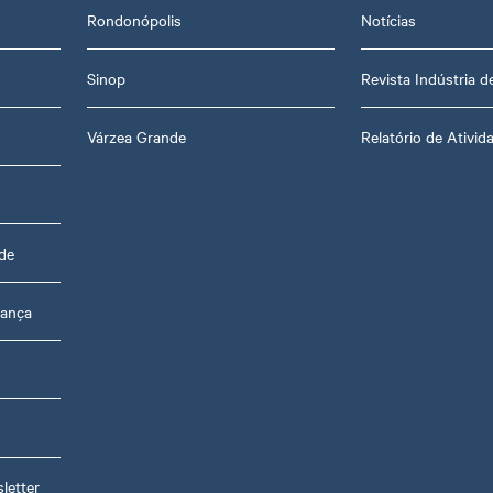
Rondonópolis
Notícias
Sinop
Revista Indústria 
Várzea Grande
Relatório de Ativid
de
rança
s
letter