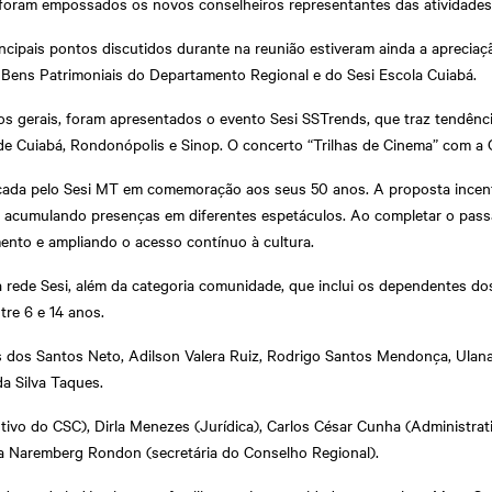
foram empossados os novos conselheiros representantes das atividades
incipais pontos discutidos durante na reunião estiveram ainda a aprecia
 Bens Patrimoniais do Departamento Regional e do Sesi Escola Cuiabá.
s gerais, foram apresentados o evento Sesi SSTrends, que traz tendênci
de Cuiabá, Rondonópolis e Sinop. O concerto “Trilhas de Cinema” com a 
ançada pelo Sesi MT em comemoração aos seus 50 anos. A proposta incen
no, acumulando presenças em diferentes espetáculos. Ao completar o pass
ento e ampliando o acesso contínuo à cultura.
 rede Sesi, além da categoria comunidade, que inclui os dependentes do
tre 6 e 14 anos.
s dos Santos Neto, Adilson Valera Ruiz, Rodrigo Santos Mendonça, Ulan
a Silva Taques.
vo do CSC), Dirla Menezes (Jurídica), Carlos César Cunha (Administrat
 a Naremberg Rondon (secretária do Conselho Regional).