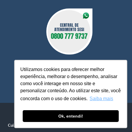
Utilizamos cookies para oferecer melhor
experiência, melhorar o desempenho, analisar
O Sesi MT está à sua disposição, pronto para esclarecer
como você interage em nosso site e
dúvidas, receber reclamações, sugestões e firmar parcerias,
personalizar conteúdo. Ao utilizar este site, você
visando sempre oferecer melhores serviços e atendimento.
concorda com o uso de cookies.
Saiba mais
Sistema FIEMT / SESI-MT - ​​Serviço Social da Indústria
Avenida Historiador Rubens de Mendonça, 4.193 - Centro Político
Ok, entendi!
Administrativo
Cuiabá - MT / CEP 78049-940
| Fone: (65) 3611-1500 / 3611-1555