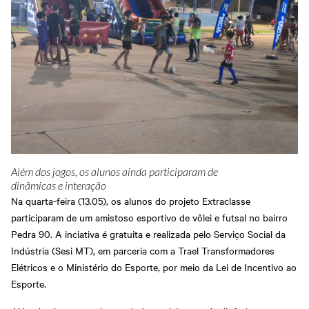
Grosso
Treinamentos
Abrir Solicitação no SAC
Cadastre-se em nossa
Newsletter
Downloads
Sesi Viva Bem
Treinamentos das
Credenciamento
Normas
Privacidade e Proteção
Regulamentadoras
Consultas e Exames
de Dados
Ocupacionais
Além dos jogos, os alunos ainda participaram de
dinâmicas e interação
Na quarta-feira (13.05), os alunos do projeto Extraclasse
participaram de um amistoso esportivo de vôlei e futsal no bairro
Pedra 90. A inciativa é gratuita e realizada pelo Serviço Social da
Indústria (Sesi MT), em parceria com a Trael Transformadores
Elétricos e o Ministério do Esporte, por meio da Lei de Incentivo ao
Esporte.