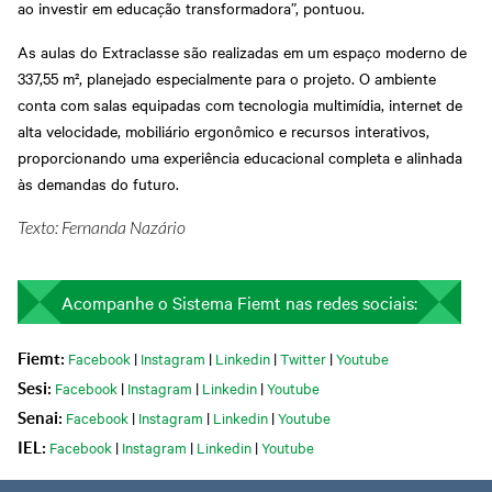
ao investir em educação transformadora”, pontuou.
As aulas do Extraclasse são realizadas em um espaço moderno de
337,55 m², planejado especialmente para o projeto. O ambiente
conta com salas equipadas com tecnologia multimídia, internet de
alta velocidade, mobiliário ergonômico e recursos interativos,
proporcionando uma experiência educacional completa e alinhada
às demandas do futuro.
Texto: Fernanda Nazário
Acompanhe o Sistema Fiemt nas redes sociais:
Facebook
|
Instagram
|
Linkedin
|
Twitter
|
Youtube
Fiemt:
Facebook
|
Instagram
|
Linkedin
|
Youtube
Sesi:
Facebook
|
Instagram
|
Linkedin
|
Youtube
Senai:
Facebook
|
Instagram
|
Linkedin
|
Youtube
IEL: