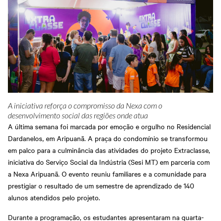
Grosso
Treinamentos
Abrir Solicitação no SAC
Cadastre-se em nossa
Newsletter
Downloads
Sesi Viva Bem
Treinamentos das
Credenciamento
Normas
Privacidade e Proteção
Regulamentadoras
Consultas e Exames
de Dados
Ocupacionais
A iniciativa reforça o compromisso da Nexa com o
desenvolvimento social das regiões onde atua
A última semana foi marcada por emoção e orgulho no Residencial
Dardanelos, em Aripuanã. A praça do condomínio se transformou
em palco para a culminância das atividades do projeto Extraclasse,
iniciativa do Serviço Social da Indústria (Sesi MT) em parceria com
a Nexa Aripuanã. O evento reuniu familiares e a comunidade para
prestigiar o resultado de um semestre de aprendizado de 140
alunos atendidos pelo projeto.
Durante a programação, os estudantes apresentaram na quarta-