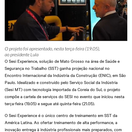
Grosso
Treinamentos
Abrir Solicitação no SAC
Cadastre-se em nossa
Newsletter
Downloads
Sesi Viva Bem
Treinamentos das
Credenciamento
Normas
Privacidade e Proteção
Regulamentadoras
Consultas e Exames
de Dados
Ocupacionais
O projeto foi apresentado, nesta terça-feira (19.05),
ao presidente Lula
O Sesi Experience, solução de Mato Grosso na área de Saúde e
Segurança no Trabalho (SST) ganha projeção nacional no
Encontro Internacional da Indústria da Construção (ENIC), em São
Paulo. Idealizado e construído pelo Serviço Social da Indústria
(Sesi MT) com tecnologia importada da Coreia do Sul, o projeto
compõe a cartela de serviços do SESI no evento que iniciou nesta
terça-feira (19.05) e segue até quinta-feira (21.05).
O Sesi Experience é o único centro de treinamento em SST da
América Latina. Ao ofertar treinamento de alta performance, a
inovação entrega à indústria profissionais mais preparados, com