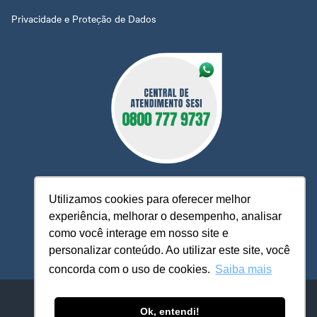
Privacidade e Proteção de Dados
Utilizamos cookies para oferecer melhor
experiência, melhorar o desempenho, analisar
O Sesi MT está à sua disposição, pronto para esclarecer
como você interage em nosso site e
dúvidas, receber reclamações, sugestões e firmar parcerias,
personalizar conteúdo. Ao utilizar este site, você
visando sempre oferecer melhores serviços e atendimento.
concorda com o uso de cookies.
Saiba mais
Sistema FIEMT / SESI-MT - ​​Serviço Social da Indústria
Avenida Historiador Rubens de Mendonça, 4.193 - Centro Político
Ok, entendi!