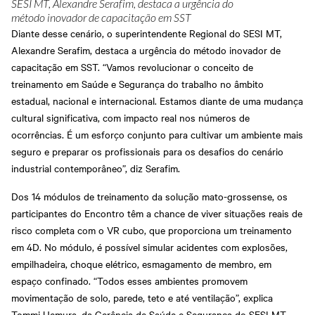
SESI MT, Alexandre Serafim, destaca a urgência do
método inovador de capacitação em SST
Diante desse cenário, o superintendente Regional do SESI MT,
Alexandre Serafim, destaca a urgência do método inovador de
capacitação em SST. “Vamos revolucionar o conceito de
treinamento em Saúde e Segurança do trabalho no âmbito
estadual, nacional e internacional. Estamos diante de uma mudança
cultural significativa, com impacto real nos números de
ocorrências. É um esforço conjunto para cultivar um ambiente mais
seguro e preparar os profissionais para os desafios do cenário
industrial contemporâneo”, diz Serafim.
Dos 14 módulos de treinamento da solução mato-grossense, os
participantes do Encontro têm a chance de viver situações reais de
risco completa com o VR cubo, que proporciona um treinamento
em 4D. No módulo, é possível simular acidentes com explosões,
empilhadeira, choque elétrico, esmagamento de membro, em
espaço confinado. “Todos esses ambientes promovem
movimentação de solo, parede, teto e até ventilação”, explica
Tommi Uemura, da Gerência de Saúde e Segurança do SESI MT.