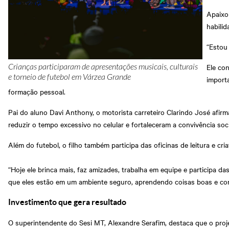
Apaixo
habili
“Estou
Ele co
Crianças participaram de apresentações musicais, culturais
e torneio de futebol em Várzea Grande
importa
formação pessoal.
Pai do aluno Davi Anthony, o motorista carreteiro Clarindo José afir
reduzir o tempo excessivo no celular e fortaleceram a convivência soci
Além do futebol, o filho também participa das oficinas de leitura e cria
“Hoje ele brinca mais, faz amizades, trabalha em equipe e participa da
que eles estão em um ambiente seguro, aprendendo coisas boas e con
Investimento que gera resultado
O superintendente do Sesi MT, Alexandre Serafim, destaca que o projet