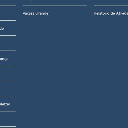
Várzea Grande
Relatório de Ativid
de
rança
s
letter