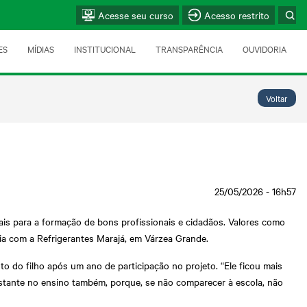
Acesse seu curso
Acesso restrito
ES
MÍDIAS
INSTITUCIONAL
TRANSPARÊNCIA
OUVIDORIA
Voltar
25/05/2026 - 16h57
iais para a formação de bons profissionais e cidadãos. Valores como
ria com a Refrigerantes Marajá, em Várzea Grande.
 do filho após um ano de participação no projeto. “Ele ficou mais
bastante no ensino também, porque, se não comparecer à escola, não