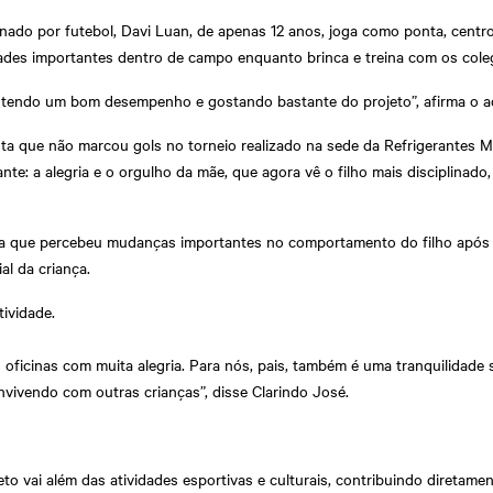
nado por futebol, Davi Luan, de apenas 12 anos, joga como ponta, cent
dades importantes dentro de campo enquanto brinca e treina com os cole
 tendo um bom desempenho e gostando bastante do projeto”, afirma o ado
nta que não marcou gols no torneio realizado na sede da Refrigerantes Ma
nte: a alegria e o orgulho da mãe, que agora vê o filho mais disciplina
ma que percebeu mudanças importantes no comportamento do filho após a p
al da criança.
tividade.
s oficinas com muita alegria. Para nós, pais, também é uma tranquilidade 
vivendo com outras crianças”, disse Clarindo José.
o vai além das atividades esportivas e culturais, contribuindo diretame