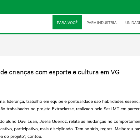
PARA VOCÊ
PARA INDÚSTRIA
UNIDAD
 de crianças com esporte e cultura em VG
ina, liderança, trabalho em equipe e pontualidade são habilidades essenc
são trabalhados no projeto Extraclasse, realizado pelo Sesi MT em parce
do aluno Davi Luan, Joelia Queiroz, relata as mudanças no comportamento
ativo, participativo, mais disciplinado. Tem horário, regras. Melhorou 
pa do projeto”, contou.