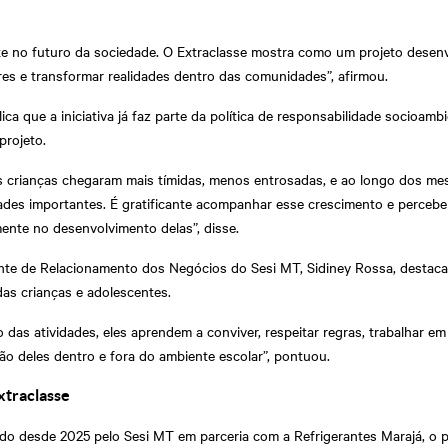
ste no futuro da sociedade. O Extraclasse mostra como um projeto desen
res e transformar realidades dentro das comunidades”, afirmou.
ca que a iniciativa já faz parte da política de responsabilidade socioambi
projeto.
s crianças chegaram mais tímidas, menos entrosadas, e ao longo dos mese
dades importantes. É gratificante acompanhar esse crescimento e percebe
mente no desenvolvimento delas”, disse.
nte de Relacionamento dos Negócios do Sesi MT, Sidiney Rossa, destac
das crianças e adolescentes.
 das atividades, eles aprendem a conviver, respeitar regras, trabalhar em
ão deles dentro e fora do ambiente escolar”, pontuou.
xtraclasse
ado desde 2025 pelo Sesi MT em parceria com a Refrigerantes Marajá, o p