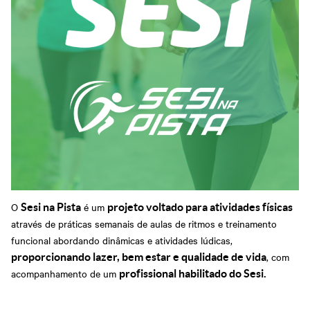
Grosso
Treinamentos
Abrir Solicitação no SAC
Cadastre-se em nossa
Newsletter
Downloads
Sesi Viva Bem
Treinamentos das
Credenciamento
Normas
Privacidade e Proteção
Regulamentadoras
Consultas e Exames
de Dados
Ocupacionais
O
é um
Sesi na Pista
projeto voltado para atividades físicas
através de práticas semanais de aulas de ritmos e treinamento
funcional abordando dinâmicas e atividades lúdicas,
, com
proporcionando lazer, bem estar e qualidade de vida
acompanhamento de um
profissional habilitado do Sesi.