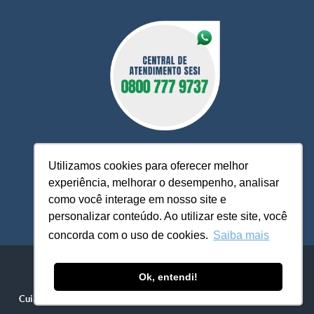
Utilizamos cookies para oferecer melhor
experiência, melhorar o desempenho, analisar
O Sesi MT está à sua disposição, pronto para esclarecer
como você interage em nosso site e
dúvidas, receber reclamações, sugestões e firmar parcerias,
personalizar conteúdo. Ao utilizar este site, você
visando sempre oferecer melhores serviços e atendimento.
concorda com o uso de cookies.
Saiba mais
Sistema FIEMT / SESI-MT - ​​Serviço Social da Indústria
Avenida Historiador Rubens de Mendonça, 4.193 - Centro Político
Ok, entendi!
Administrativo
Cuiabá - MT / CEP 78049-940
| Fone: (65) 3611-1500 / 3611-1555