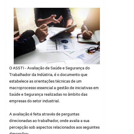
Grosso
Treinamentos
Abrir Solicitação no SAC
Cadastre-se em nossa
Newsletter
Downloads
Sesi Viva Bem
Treinamentos das
Credenciamento
Normas
Privacidade e Proteção
Regulamentadoras
Consultas e Exames
de Dados
Ocupacionais
O ASSTI - Avaliação de Saúde e Segurança do
Trabalhador da Indústria, é o documento que
estabelece as orientações técnicas de um
macroprocesso essencial a gestão de iniciativas em
Saúde e Segurança realizadas no âmbito das
empresas do setor industrial.
A avaliação é feita através de perguntas
direcionadas ao trabalhador, onde avalia a sua
percepção sob aspectos relacionados aos seguintes
dimensões: