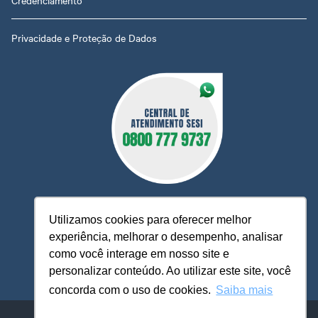
Credenciamento
Privacidade e Proteção de Dados
Utilizamos cookies para oferecer melhor
experiência, melhorar o desempenho, analisar
O Sesi MT está à sua disposição, pronto para esclarecer
como você interage em nosso site e
dúvidas, receber reclamações, sugestões e firmar parcerias,
personalizar conteúdo. Ao utilizar este site, você
visando sempre oferecer melhores serviços e atendimento.
concorda com o uso de cookies.
Saiba mais
Sistema FIEMT / SESI-MT - ​​Serviço Social da Indústria