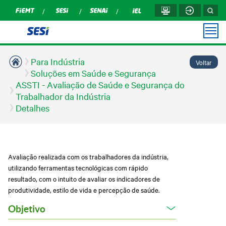
Para Indústria
Voltar
PARA
PARA
UNIDADES
MÍDIAS
INSTITUCIONAL
TRANSPARÊNCIA
OUVIDORIA
VOCÊ
INDÚSTRIA
Soluções em Saúde e Segurança
ASSTI - Avaliação de Saúde e Segurança do
Prestação de contas
Podcasts
Cuiabá
Sobre nós
Trabalhador da Indústria
TCU
Aulas de Pilates
Campanha de Vacinação
Assessoria de
Detalhes
Rondonópolis
Notícias
Transparência SESI
Fisioterapia e
Comunicação
Sesi Inovação Social
Reabilitação
Revista Indústria de
Compliance
Sinop
Mato Grosso
Educação Básica
Corrida de Reis
Relatório de Atividades
Várzea Grande
Trabalhe Conosco
Soluções Promoção da
Corrida de Reis
Saúde
Avaliação realizada com os trabalhadores da indústria,
Perguntas frequentes
Conheça o Novo Ensino
utilizando ferramentas tecnológicas com rápido
Soluções em educação
Médio
resultado, com o intuito de avaliar os indicadores de
Portal do Fornecedor
Soluções em Saúde e
Multiação
produtividade, estilo de vida e percepção de saúde.
Segurança
Prestação de Contas
Validar Documento -
TCU
Sesi Na Pista
Objetivo
Certificado e Diploma
Relatório Anual
Orquestra Sesi Mato
Sesi Cursos e