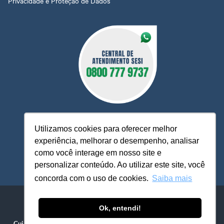
Privacidade e Proteção de Dados
Utilizamos cookies para oferecer melhor
experiência, melhorar o desempenho, analisar
O Sesi MT está à sua disposição, pronto para esclarecer
como você interage em nosso site e
dúvidas, receber reclamações, sugestões e firmar parcerias,
personalizar conteúdo. Ao utilizar este site, você
visando sempre oferecer melhores serviços e atendimento.
concorda com o uso de cookies.
Saiba mais
Sistema FIEMT / SESI-MT - ​​Serviço Social da Indústria
Avenida Historiador Rubens de Mendonça, 4.193 - Centro Político
Ok, entendi!
Administrativo
Cuiabá - MT / CEP 78049-940