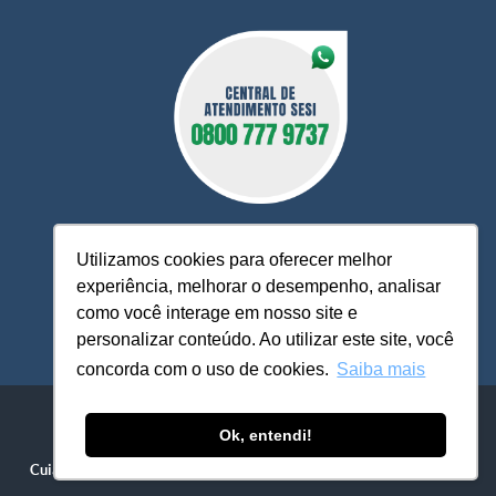
Utilizamos cookies para oferecer melhor
experiência, melhorar o desempenho, analisar
O Sesi MT está à sua disposição, pronto para esclarecer
como você interage em nosso site e
dúvidas, receber reclamações, sugestões e firmar parcerias,
personalizar conteúdo. Ao utilizar este site, você
visando sempre oferecer melhores serviços e atendimento.
concorda com o uso de cookies.
Saiba mais
Sistema FIEMT / SESI-MT - ​​Serviço Social da Indústria
Avenida Historiador Rubens de Mendonça, 4.193 - Centro Político
Ok, entendi!
Administrativo
Cuiabá - MT / CEP 78049-940
| Fone: (65) 3611-1500 / 3611-1555