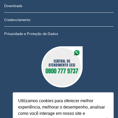
Downloads
Credenciamento
Privacidade e Proteção de Dados
Utilizamos cookies para oferecer melhor
experiência, melhorar o desempenho, analisar
O Sesi MT está à sua disposição, pronto para esclarecer
como você interage em nosso site e
dúvidas, receber reclamações, sugestões e firmar parcerias,