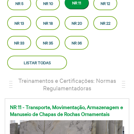
NR 11
NR 5
NR 10
NR 12
NR 13
NR 18
NR 20
NR 22
NR 33
NR 35
NR 36
LISTAR TODAS
Treinamentos e Certificações: Normas
Regulamentadoras
NR 11 - Transporte, Movimentação, Armazenagem e
Manuseio de Chapas de Rochas Ornamentais