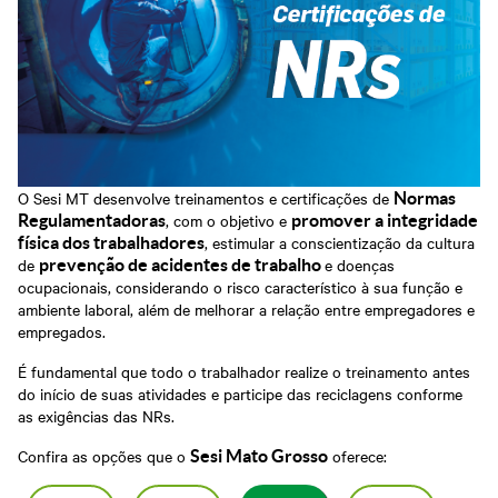
Grosso
Treinamentos
Abrir Solicitação no SAC
Cadastre-se em nossa
Newsletter
Downloads
Sesi Viva Bem
Treinamentos das
Credenciamento
Normas
Privacidade e Proteção
Regulamentadoras
Consultas e Exames
de Dados
Ocupacionais
O Sesi MT desenvolve treinamentos e certificações de
Normas
, com o objetivo e
Regulamentadoras
promover a integridade
, estimular a conscientização da cultura
física dos trabalhadores
de
e doenças
prevenção de acidentes de trabalho
ocupacionais, considerando o risco característico à sua função e
ambiente laboral, além de melhorar a relação entre empregadores e
empregados.
É fundamental que todo o trabalhador realize o treinamento antes
do início de suas atividades e participe das reciclagens conforme
as exigências das NRs.
Confira as opções que o
oferece:
Sesi Mato Grosso