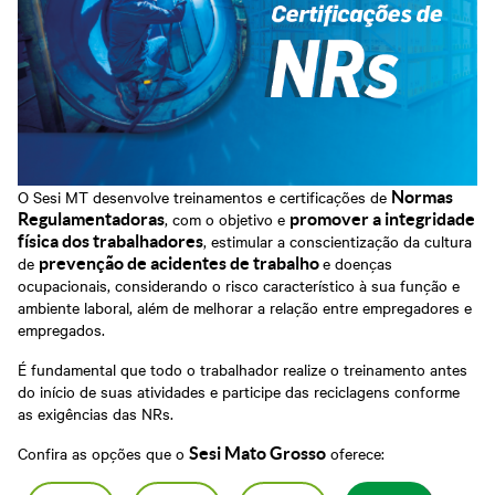
Grosso
Abrir Solicitação no SAC
Cadastre-se em nossa
Newsletter
Downloads
Sesi Viva Bem
Credenciamento
Consultas e Exames
Ocupacionais
Privacidade e Proteção
Treinamentos das
de Dados
Normas
Regulamentadoras
O Sesi MT desenvolve treinamentos e certificações de
Normas
, com o objetivo e
Regulamentadoras
promover a integridade
, estimular a conscientização da cultura
física dos trabalhadores
de
e doenças
prevenção de acidentes de trabalho
ocupacionais, considerando o risco característico à sua função e
ambiente laboral, além de melhorar a relação entre empregadores e
empregados.
É fundamental que todo o trabalhador realize o treinamento antes
do início de suas atividades e participe das reciclagens conforme
as exigências das NRs.
Confira as opções que o
oferece:
Sesi Mato Grosso