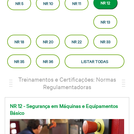
NR 12
NR 5
NR 10
NR 11
NR 13
NR 18
NR 20
NR 22
NR 33
NR 35
NR 36
LISTAR TODAS
Treinamentos e Certificações: Normas
Regulamentadoras
NR 12 - Segurança em Máquinas e Equipamentos
Básico