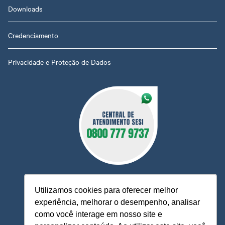
Downloads
Credenciamento
Privacidade e Proteção de Dados
Utilizamos cookies para oferecer melhor
experiência, melhorar o desempenho, analisar
O Sesi MT está à sua disposição, pronto para esclarecer
como você interage em nosso site e
dúvidas, receber reclamações, sugestões e firmar parcerias,